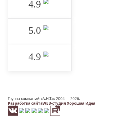
4.9 ‌
5.0 ‌
4.9 ‌
Группа компаний «А.Н.Т.»: 2004 —
2026.
Разработка сайта
WEB-студия Хорошая Идея
Заказать услугу
ИМЯ
*