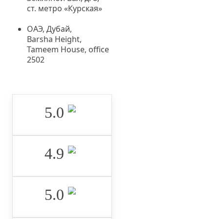
ст. метро «Курская»
ОАЭ, Дубай,
Barsha Height,
Tameem House, office
2502
5.0 ‌
4.9 ‌
5.0 ‌