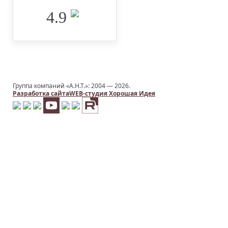
4.9 ‌
Группа компаний «А.Н.Т.»: 2004 —
2026.
Разработка сайта
WEB-студия Хорошая Идея
Заказать услугу
ИМЯ
*
НОМЕР ТЕЛЕФОНА
*
E-MAIL
*