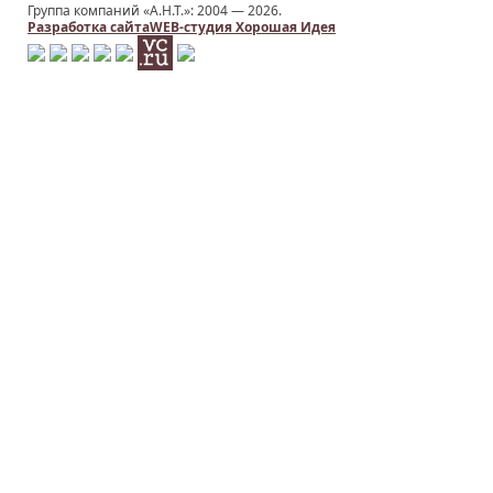
Группа компаний «А.Н.Т.»: 2004 —
2026.
Разработка сайта
WEB-студия Хорошая Идея
Заказать услугу
ИМЯ
*
НОМЕР ТЕЛЕФОНА
*
E-MAIL
*
ТЕМА
КОММЕНТАРИЙ