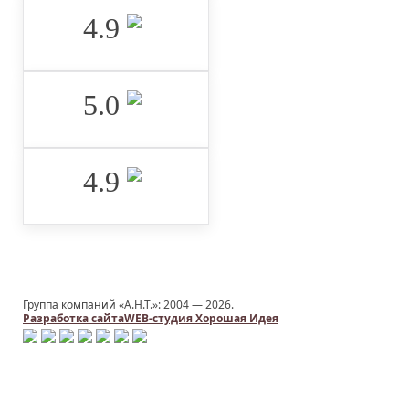
4.9 ‌
5.0 ‌
4.9 ‌
Группа компаний «А.Н.Т.»: 2004 —
2026.
Заказать услугу
Разработка сайта
WEB-студия Хорошая Идея
ИМЯ
*