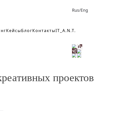
ТЕМА ЗВОНКА
*
Rus
/
Eng
КОММЕНТАРИЙ
инг
Кейсы
Блог
Контакты
IT_A.N.T.
{ANTISPAM:CAPTION
{Antispam:body}
{
креативных проектов
*
Отправляя сооб
обработку персон
ОТПРАВИТЬ