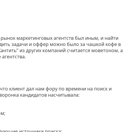
ад рынок маркетинговых агентств был иным, и найти
удить задачи и оффер можно было за чашкой кофе в
Хантить” из других компаний считается моветоном, а
агентства.
что клиент дал нам фору по времени на поиск и
 воронка кандидатов насчитывала:
ом;
дующие источники поиска: