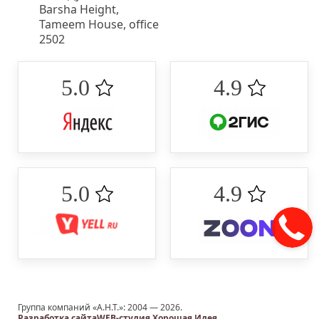
Barsha Height,
Tameem House, office
2502
5.0 ‌
4.9 ‌
5.0 ‌
4.9 ‌
Группа компаний «А.Н.Т.»: 2004 —
2026.
Разработка сайта
WEB-студия Хорошая Идея