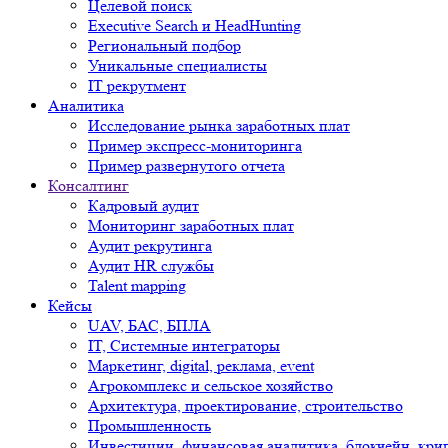
Целевой поиск
Executive Search и HeadHunting
Региональный подбор
Уникальные специалисты
IT рекрутмент
Аналитика
Исследование рынка заработных плат
Пример экспресс-мониторинга
Пример развернутого отчета
Консалтинг
Кадровый аудит
Мониторинг заработных плат
Аудит рекрутинга
Аудит HR службы
Talent mapping
Кейсы
UAV, БАС, БПЛА
IT, Системные интеграторы
Маркетинг, digital, реклама, event
Агрокомплекс и сельское хозяйство
Архитектура, проектирование, строительство
Промышленность
Инвестиции, финансовая аналитика, блокчейн, кри