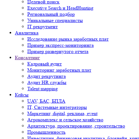
Целевой поиск
Executive Search и HeadHunting
Региональный подбор
Уникальные специалисты
IT рекрутмент
Аналитика
Исследование рынка заработных плат
Пример экспресс-мониторинга
Пример развернутого отчета
Консалтинг
Кадровый аудит
Мониторинг заработных плат
Аудит рекрутинга
Аудит HR службы
Talent mapping
Кейсы
UAV, БАС, БПЛА
IT, Системные интеграторы
Маркетинг, digital, реклама, event
Агрокомплекс и сельское хозяйство
Архитектура, проектирование, строительство
Промышленность
Инвестиции, финансовая аналитика, блокчейн, кри