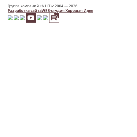
Группа компаний «А.Н.Т.»: 2004 —
2026.
Разработка сайта
WEB-студия Хорошая Идея
Заказать услугу
ИМЯ
*
НОМЕР ТЕЛЕФОНА
*
E-MAIL
*
ТЕМА
КОММЕНТАРИЙ