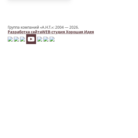
Группа компаний «А.Н.Т.»: 2004 —
2026.
Разработка сайта
WEB-студия Хорошая Идея
Заказать услугу
ИМЯ
*
НОМЕР ТЕЛЕФОНА
*
E-MAIL
*
ТЕМА