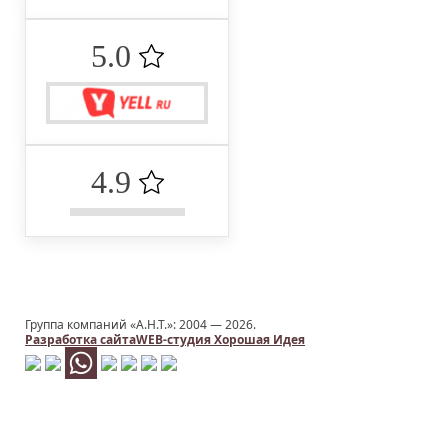
5.0 ‌
4.9 ‌
Группа компаний «А.Н.Т.»: 2004 —
2026.
Разработка сайта
WEB-студия Хорошая Идея
Заказать услугу
ИМЯ
*